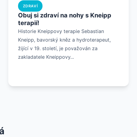
ZDRAVÍ
Obuj si zdraví na nohy s Kneipp
terapií!
Historie Kneippovy terapie Sebastian
Kneipp, bavorský kněz a hydroterapeut,
žijící v 19. století, je považován za
zakladatele Kneippovy...
á