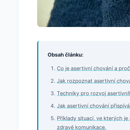
Obsah článku:
Co je asertivní chování a proč
Jak rozpoznat asertivní chová
Techniky pro rozvoj asertivní
Jak asertivní chování přispív
Příklady situací, ve kterých j
zdravé komunikace.