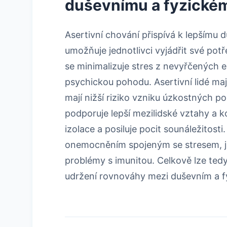
duševnímu a fyzickém
Asertivní chování přispívá k lepšímu 
umožňuje jednotlivci vyjádřit své potř
se minimalizuje stres z nevyřčených em
psychickou pohodu. Asertivní lidé maj
mají nižší riziko vzniku úzkostných p
podporuje lepší mezilidské vztahy a 
izolace a posiluje pocit sounáležitosti
onemocněním spojeným se stresem, ja
problémy s imunitou. Celkově lze tedy ř
udržení rovnováhy mezi duševním a f