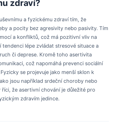
u zdraví?
duševnímu a fyzickému zdraví tím, že
eby a pocity bez agresivity nebo pasivity. Tím
ocí a konfliktů, což má pozitivní vliv na
í tendenci lépe zvládat stresové situace a
oruch či deprese. Kromě toho asertivita
komunikaci, což napomáhá prevenci sociální
. Fyzicky se projevuje jako menší sklon k
ko jsou například srdeční choroby nebo
íci, že asertivní chování je důležité pro
yzickým zdravím jedince.