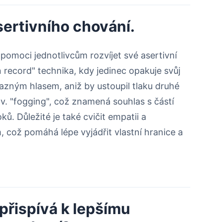
sertivního chování.
 pomoci jednotlivcům rozvíjet své asertivní
n record" technika, kdy jedinec opakuje svůj
zným hlasem, aniž by ustoupil tlaku druhé
zv. "fogging", což znamená souhlas s částí
ků. Důležité je také cvičit empatii a
 což pomáhá lépe vyjádřit vlastní hranice a
 přispívá k lepšímu