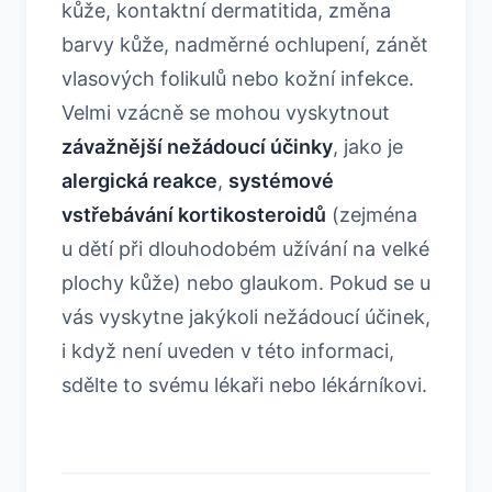
kůže, kontaktní dermatitida, změna
barvy kůže, nadměrné ochlupení, zánět
vlasových folikulů nebo kožní infekce.
Velmi vzácně se mohou vyskytnout
závažnější nežádoucí účinky
, jako je
alergická reakce
,
systémové
vstřebávání kortikosteroidů
(zejména
u dětí při dlouhodobém užívání na velké
plochy kůže) nebo glaukom. Pokud se u
vás vyskytne jakýkoli nežádoucí účinek,
i když není uveden v této informaci,
sdělte to svému lékaři nebo lékárníkovi.