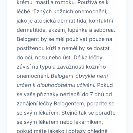
krému, masti a roztoku. Používá se k
léčbě různých kožních onemocnění,
jako je atopická dermatitida, kontaktní
dermatitida, ekzém, lupénka a seborea.
Belogent by se měl používat pouze na
postiženou kůži a neměl by se dostat
do očí, nosu nebo úst. Délka léčby
závisí na typu a závažnosti kožního
onemocnění.
Belogent obvykle není
určen k dlouhodobému užívání.
Pokud
se vaše příznaky nezlepší do 7 dnů od
zahájení léčby Belogentem, poraďte se
se svým lékařem. Stejně tak se poraďte
se svým lékařem nebo lékárníkem,
pokud máte jakékoli dotazy ohledně