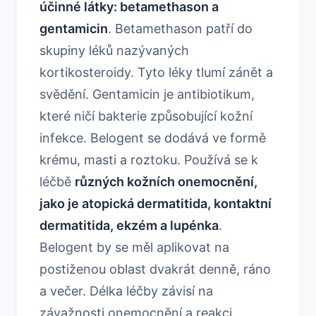
účinné látky: betamethason a
gentamicin
. Betamethason patří do
skupiny léků nazývaných
kortikosteroidy. Tyto léky tlumí zánět a
svědění. Gentamicin je antibiotikum,
které ničí bakterie způsobující kožní
infekce. Belogent se dodává ve formě
krému, masti a roztoku. Používá se k
léčbě
různých kožních onemocnění,
jako je atopická dermatitida, kontaktní
dermatitida, ekzém a lupénka
.
Belogent by se měl aplikovat na
postiženou oblast dvakrát denně, ráno
a večer. Délka léčby závisí na
závažnosti onemocnění a reakci