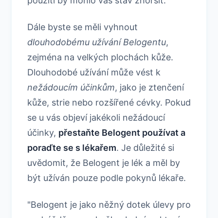
použití by mohlo váš stav zhoršit.
Dále byste se měli vyhnout
dlouhodobému užívání Belogentu
,
zejména na velkých plochách kůže.
Dlouhodobé užívání může vést k
nežádoucím účinkům
, jako je ztenčení
kůže, strie nebo rozšířené cévky. Pokud
se u vás objeví jakékoli nežádoucí
účinky,
přestaňte Belogent používat a
poraďte se s lékařem
. Je důležité si
uvědomit, že Belogent je lék a měl by
být užíván pouze podle pokynů lékaře.
"Belogent je jako něžný dotek úlevy pro