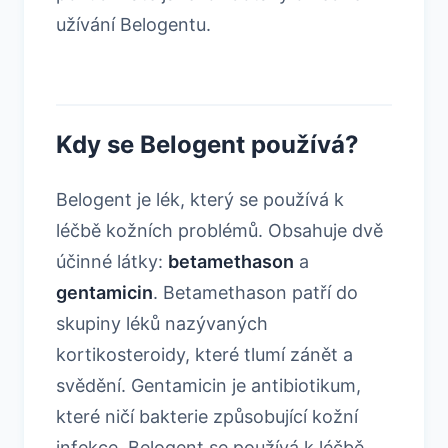
užívání Belogentu.
Kdy se Belogent používá?
Belogent je lék, který se používá k
léčbě kožních problémů. Obsahuje dvě
účinné látky:
betamethason
a
gentamicin
. Betamethason patří do
skupiny léků nazývaných
kortikosteroidy, které tlumí zánět a
svědění. Gentamicin je antibiotikum,
které ničí bakterie způsobující kožní
infekce. Belogent se používá k léčbě