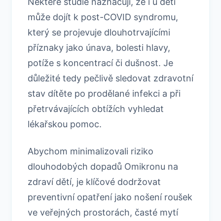
Některé studie naznačují, že i u dětí
může dojít k post-COVID syndromu,
který se projevuje dlouhotrvajícími
příznaky jako únava, bolesti hlavy,
potíže s koncentrací či dušnost. Je
důležité tedy pečlivě sledovat zdravotní
stav dítěte po prodělané infekci a při
přetrvávajících obtížích vyhledat
lékařskou pomoc.
Abychom minimalizovali riziko
dlouhodobých dopadů Omikronu na
zdraví dětí, je klíčové dodržovat
preventivní opatření jako nošení roušek
ve veřejných prostorách, časté mytí