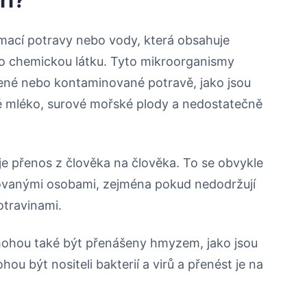
umací potravy nebo vody, která obsahuje
o chemickou látku. Tyto mikroorganismy
ené nebo kontaminované potravě, jako jsou
é mléko, surové mořské plody a nedostatečně
je přenos z člověka na člověka. To se obvykle
kovanými osobami, zejména pokud nedodržují
otravinami.
ohou také být přenášeny hmyzem, jako jsou
 být nositeli bakterií a virů a přenést je na