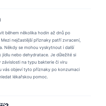
m
vit během několika hodin až dnů po
ezi nejčastější příznaky patří zvracení,
va. Někdy se mohou vyskytnout i další
k jídlu nebo dehydratace. Je důležité si
závislosti na typu bakterie či viru
u vás objeví tyto příznaky po konzumaci
vyhledat lékařskou pomoc.
ří?