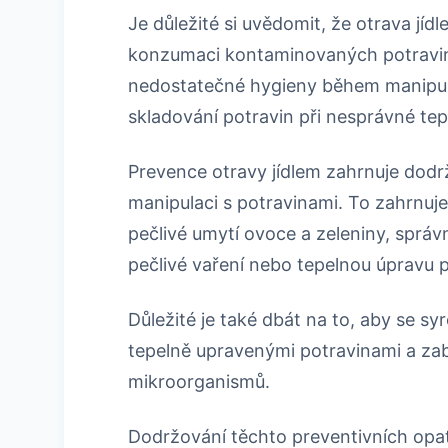
Je důležité si uvědomit, že otrava jí
konzumaci kontaminovaných potravin.
nedostatečné hygieny během manipul
skladování potravin při nesprávné tep
Prevence otravy jídlem zahrnuje dodr
manipulaci s potravinami. To zahrnuje
pečlivé umytí ovoce a zeleniny, správ
pečlivé vaření nebo tepelnou úpravu p
Důležité je také dbát na to, aby se sy
tepelně upravenými potravinami a zab
mikroorganismů.
Dodržování těchto preventivních opatř