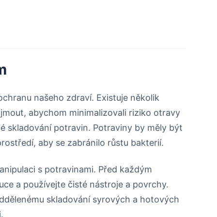
m
 ochranu našeho zdraví. Existuje několik
ijmout, abychom minimalizovali riziko otravy
é skladování potravin. Potraviny by měly být
středí, aby se zabránilo růstu bakterií.
manipulaci s potravinami. Před každým
uce a používejte čisté nástroje a povrchy.
 oddělenému skladování syrových a hotových
.