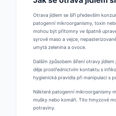
Otrava jídlem se šíří především konz
patogenní mikroorganismy, toxin neb
mohou být přítomny ve špatně uprav
syrové maso a vejce, nepasterizovan
umytá zelenina a ovoce.
Dalším způsobem šíření otravy jídlem 
děje prostřednictvím kontaktu s infi
hygienická pravidla při manipulaci s p
Některé patogenní mikroorganismy m
mušky nebo komáři. Tito hmyzové mohou
potraviny.