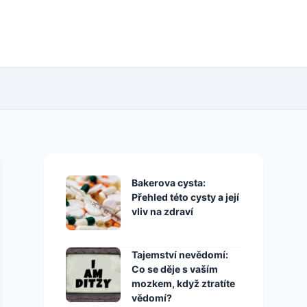
Bakerova cysta:
Přehled této cysty a její
vliv na zdraví
Tajemství nevědomí:
Co se děje s vaším
mozkem, když ztratíte
vědomí?