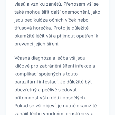
vlasů a vzniku zánětů. Přenosem vší se
také mohou šířit další onemocnění, jako
jsou pedikulóza očních víček nebo
tifusová horečka. Proto je důležité
okamžitě léčit vši a přijmout opatření k
prevenci jejich šíření.
Včasná diagnóza a léčba vší jsou
klíčové pro zabránění šíření infekce a
komplikací spojených s touto
parazitární infestací. Je důležité být
obezřetný a pečlivě sledovat
přítomnost vší u dětí i dospělých.
Pokud se vši objeví, je nutné okamžitě
zahájit léčbu vhodnými prostředky a