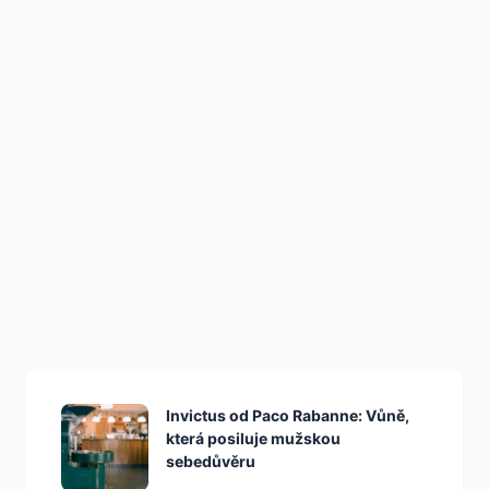
ZDRAVÍ
Gin Akce, Které Vás
Zaručeně Nakopnou
Invictus od Paco Rabanne: Vůně,
která posiluje mužskou
sebedůvěru