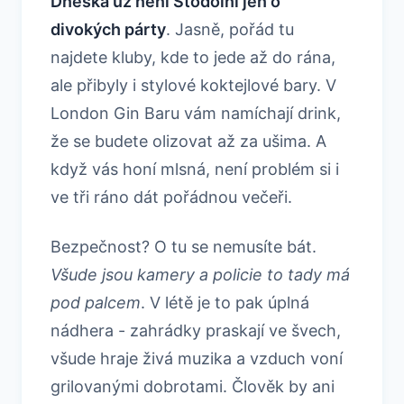
Dneska už není Stodolní jen o
divokých párty
. Jasně, pořád tu
najdete kluby, kde to jede až do rána,
ale přibyly i stylové koktejlové bary. V
London Gin Baru vám namíchají drink,
že se budete olizovat až za ušima. A
když vás honí mlsná, není problém si i
ve tři ráno dát pořádnou večeři.
Bezpečnost? O tu se nemusíte bát.
Všude jsou kamery a policie to tady má
pod palcem
. V létě je to pak úplná
nádhera - zahrádky praskají ve švech,
všude hraje živá muzika a vzduch voní
grilovanými dobrotami. Člověk by ani