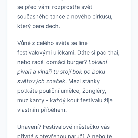
se před vámi rozprostře svět
současného tance a nového cirkusu,
který bere dech.
Vůně z celého světa se line
festivalovými uličkami. Dáte si pad thai,
nebo radši domácí burger?
Lokální
pivaři a vinaři tu stojí bok po boku
světových značek
. Mezi stánky
potkáte pouliční umělce, žongléry,
muzikanty - každý kout festivalu žije
vlastním příběhem.
Unavení? Festivalové městečko vás
přivítá s otevřenou náručí. A nebojte,