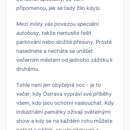
připomenou, jak se tady žilo kdysi.
Mezi místy vás povezou speciální
autobusy
, takže nemusíte řešit
parkování nebo složité přesuny. Prostě
nasednete a necháte se unášet
večerním městem od jednoho zážitku k
druhému.
Tohle není jen obyčejná noc - je to
večer, kdy Ostrava vypráví své příběhy
všem, kdo jsou ochotní naslouchat. Kdy
industriální památky ožívají světelnými
show a kdy se na každém rohu můžete
potkat s něčím, co vás překvapí a