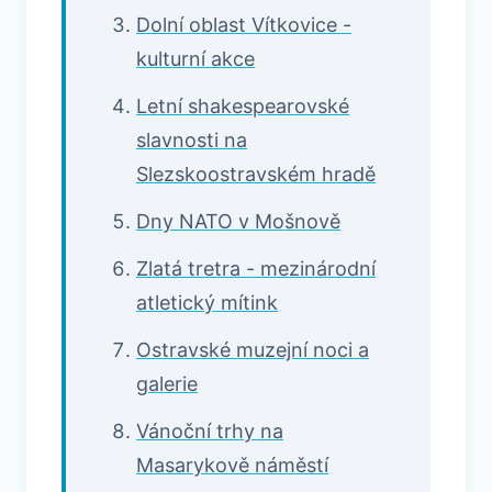
Dolní oblast Vítkovice -
kulturní akce
Letní shakespearovské
slavnosti na
Slezskoostravském hradě
Dny NATO v Mošnově
Zlatá tretra - mezinárodní
atletický mítink
Ostravské muzejní noci a
galerie
Vánoční trhy na
Masarykově náměstí