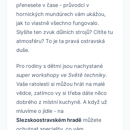
přenesete v čase - průvodci v
hornických mundúrech vám ukážou,
jak to vlastně všechno fungovalo.
Slyšíte ten zvuk důlních strojů? Cítíte tu
atmosféru? To je ta pravá ostravská
duše.
Pro rodiny s dětmi jsou nachystané
super workshopy ve Světě techniky
.
Vaše ratolesti si můžou hrát na malé
vědce, zatímco vy si třeba dáte něco
dobrého z místní kuchyně. A když už
mluvíme o jídle - na
Slezskoostravském hradě
můžete
ochutnat speciality, co vám