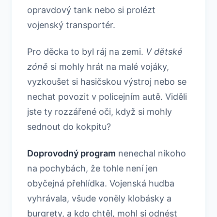
opravdový tank nebo si prolézt
vojenský transportér.
Pro děcka to byl ráj na zemi.
V dětské
zóně
si mohly hrát na malé vojáky,
vyzkoušet si hasičskou výstroj nebo se
nechat povozit v policejním autě. Viděli
jste ty rozzářené oči, když si mohly
sednout do kokpitu?
Doprovodný program
nenechal nikoho
na pochybách, že tohle není jen
obyčejná přehlídka. Vojenská hudba
vyhrávala, všude voněly klobásky a
burgrety, a kdo chtěl, mohl si odnést