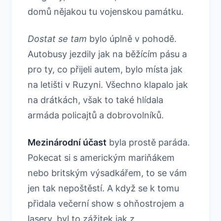
domů nějakou tu vojenskou památku.
Dostat se tam
bylo úplně v pohodě.
Autobusy jezdily jak na běžícím pásu a
pro ty, co přijeli autem, bylo místa jak
na letišti v Ruzyni. Všechno klapalo jak
na drátkách, však to také hlídala
armáda policajtů a dobrovolníků.
Mezinárodní účast
byla prostě paráda.
Pokecat si s americkým mariňákem
nebo britským výsadkářem, to se vám
jen tak nepoštěstí. A když se k tomu
přidala večerní show s ohňostrojem a
lasery, byl to zážitek jak z