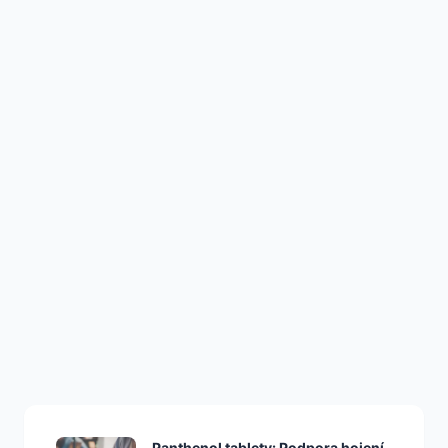
ZDRAVÍ
Gin Akce, Které Vás
Zaručeně Nakopnou
Panthenol tablety: Podpora hojení