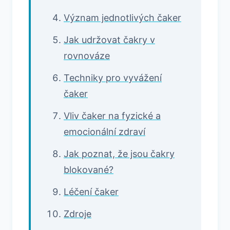
Význam jednotlivých čaker
Jak udržovat čakry v
rovnováze
Techniky pro vyvážení
čaker
Vliv čaker na fyzické a
emocionální zdraví
Jak poznat, že jsou čakry
blokované?
Léčení čaker
Zdroje