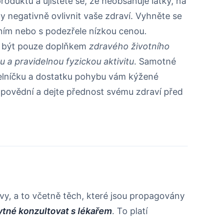
produktu a ujistěte se, že neobsahuje látky, na
ly negativně ovlivnit vaše zdraví. Vyhněte se
ím nebo s podezřele nízkou cenou.
y být pouze doplňkem
zdravého životního
u a pravidelnou fyzickou aktivitu
. Samotné
delníčku a dostatku pohybu vám kýžené
dpovědní a dejte přednost svému zdraví před
vy, a to včetně těch, které jsou propagovány
tné konzultovat s lékařem
. To platí