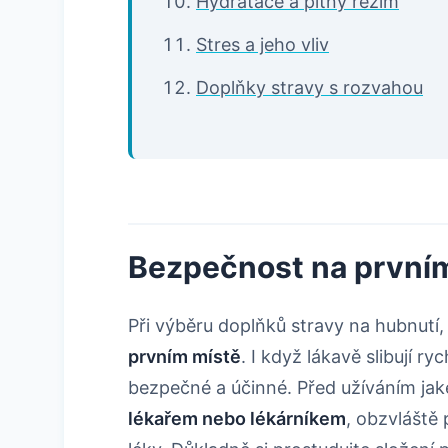
Hydratace a pitný režim
Stres a jeho vliv
Doplňky stravy s rozvahou
Bezpečnost na první
Při výběru doplňků stravy na hubnutí, 
prvním místě
. I když lákavě slibují r
bezpečné a účinné. Před užíváním jak
lékařem nebo lékárníkem
, obzvláště