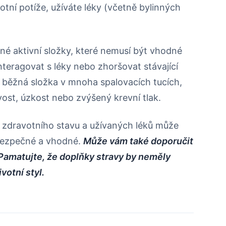
tní potíže, užíváte léky (včetně bylinných
é aktivní složky, které nemusí být vhodné
teragovat s léky nebo zhoršovat stávající
, běžná složka v mnoha spalovacích tucích,
ost, úzkost nebo zvýšený krevní tlak.
 zdravotního stavu a užívaných léků může
ů bezpečné a vhodné.
Může vám také doporučit
Pamatujte, že doplňky stravy by neměly
votní styl.