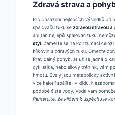
Zdravá strava a pohy
Pro dosažení nejlepších výsledků při 
spalovačů tuku se
zdravou stravou a
ani ten nejlepší spalovač tuku, nemůž
styl
. Zaměřte se na konzumaci celozr
bílkovin a zdravých tuků. Omezte zpr
Pravidelný pohyb, ať už se jedná o kar
cyklistika, nebo silový trénink, vám 
hmotu. Svaly jsou metabolicky aktivněj
více kalorií spálíte i v klidu. Nezapom
podobě čisté vody. Voda vám pomůže c
Pamatujte, že klíčem k úspěchu je ko