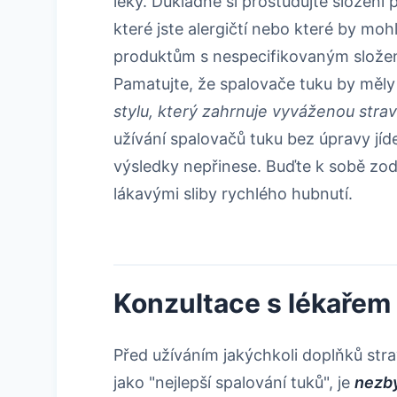
léky. Důkladně si prostudujte složení 
které jste alergičtí nebo které by moh
produktům s nespecifikovaným složen
Pamatujte, že spalovače tuku by měl
stylu, který zahrnuje vyváženou strav
užívání spalovačů tuku bez úpravy jí
výsledky nepřinese. Buďte k sobě zo
lákavými sliby rychlého hubnutí.
Konzultace s lékařem
Před užíváním jakýchkoli doplňků stra
jako "nejlepší spalování tuků", je
nezby