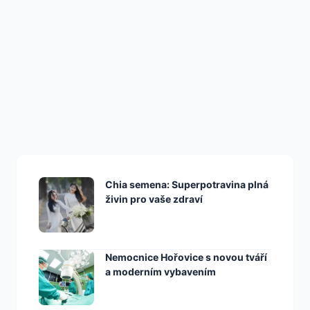
ZDRAVÍ
Gin Akce, Které Vás
Zaručeně Nakopnou
Chia semena: Superpotravina plná
živin pro vaše zdraví
Nemocnice Hořovice s novou tváří
a moderním vybavením