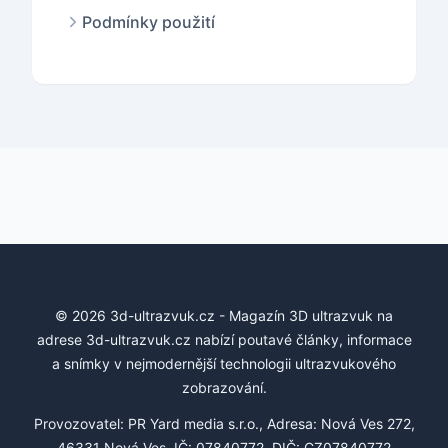
Podmínky použití
© 2026 3d-ultrazvuk.cz - Magazín 3D ultrazvuk na
adrese 3d-ultrazvuk.cz nabízí poutavé články, informace
a snímky v nejmodernější technologii ultrazvukového
zobrazování.
Provozovatel: PR Yard media s.r.o., Adresa: Nová Ves 272,
46331 Nová Ves, IČ: 07840772, DIČ: CZ07840772