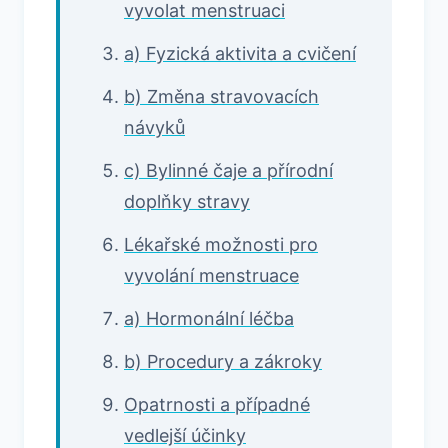
vyvolat menstruaci
a) Fyzická aktivita a cvičení
b) Změna stravovacích
návyků
c) Bylinné čaje a přírodní
doplňky stravy
Lékařské možnosti pro
vyvolání menstruace
a) Hormonální léčba
b) Procedury a zákroky
Opatrnosti a případné
vedlejší účinky